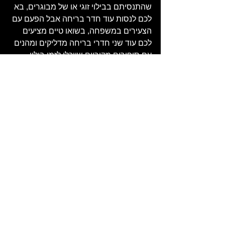
שהתנסיתם בבילוי זוגי או של מבוגרים, בא 
לכם לנסות עוד חדר בריחה אבל הפעם עם 
הצעירים במשפחה, בשואו טיים מציעים 
לכם עוד שני חדרי בריחה מדליקים ומהנים 
עם סיפורים מקוריים שיוכלו לזמן בילוי 
מעולה לכל המשפחה.
כמה טיפים מצוות SHOW 
TIME
אם אתם חדשים בעסקי חדר בריחה 
למבוגרים, יש לנו כמה טיפים עבורכם 
לפיצוח התעלומות שחדרי הבריחה מציעים 
לכם: 
מכיוון שחדר בריחה מציע חוויה 
קבוצתית, הטיפ הכי טוב שאנחנו 
יכולים לתת לכם הוא לתקשר עם חברי 
הקבוצה שלכם ולעבוד בצוות. 
אם אתם קבוצה גדולה כמו במקרה 
של 
חדר בריחה למסיבת רווקות
, 