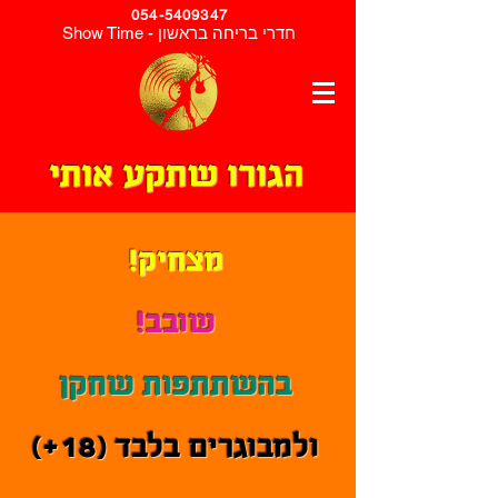
054-5409347
Show Time - חדרי בריחה בראשון
הגורו שתקע אותי
מצחיק!
שובב!
בהשתתפות שחקן
ולמבוגרים בלבד (18+)