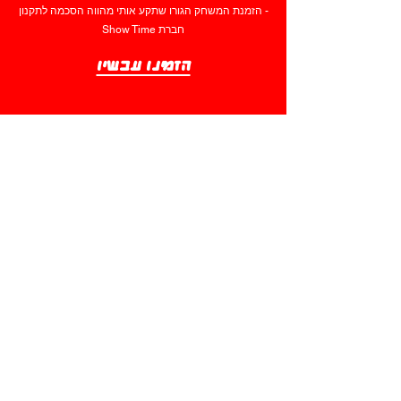
- הזמנת המשחק הגורו שתקע אותי מהווה הסכמה לתקנון
חברת Show Time​
הזמינו עכשיו