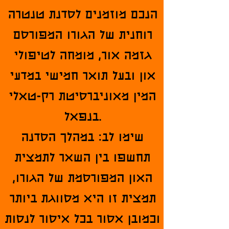
הנכם מוזמנים לסדנת טנטרה
רוחנית של הגורו המפורסם
גזמה אור, מומחה לטיפולי
און ובעל תואר חמישי במדעי
המין מאוניברסיטת רק-טאלי
בנפאל.
שימו לב: במהלך הסדנה
תחשפו בין השאר לתמצית
האון המפורסמת של הגורו,
תמצית זו היא מסווגת ביותר
וכמובן אסור בכל איסור לנסות